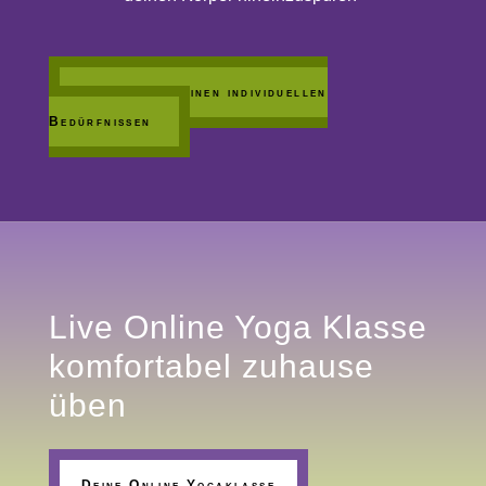
Yoga nach deinen individuellen
Bedürfnissen
Live Online Yoga Klasse
komfortabel zuhause
üben
Deine Online Yogaklasse