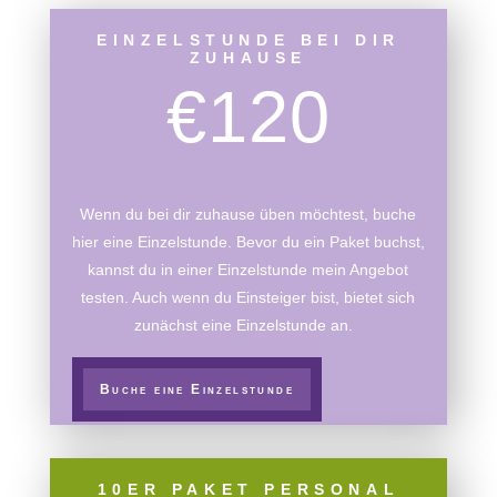
EINZELSTUNDE BEI DIR
ZUHAUSE
€120
Wenn du bei dir zuhause üben möchtest, buche
hier eine Einzelstunde. Bevor du ein Paket buchst,
kannst du in einer Einzelstunde mein Angebot
testen. Auch wenn du Einsteiger bist, bietet sich
zunächst eine Einzelstunde an.
Buche eine Einzelstunde
10ER PAKET PERSONAL