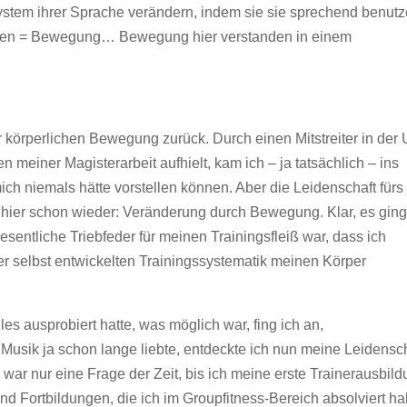
tem ihrer Sprache verändern, indem sie sie sprechend benutz
hen = Bewegung… Bewegung hier verstanden in einem
körperlichen Bewegung zurück. Durch einen Mitstreiter in der 
n meiner Magisterarbeit aufhielt, kam ich – ja tatsächlich – ins
mich niemals hätte vorstellen können. Aber die Leidenschaft fürs
hier schon wieder: Veränderung durch Bewegung. Klar, es gin
entliche Triebfeder für meinen Trainingsfleiß war, dass ich
ner selbst entwickelten Trainingssystematik meinen Körper
es ausprobiert hatte, was möglich war, fing ich an,
Musik ja schon lange liebte, entdeckte ich nun meine Leidensc
 war nur eine Frage der Zeit, bis ich meine erste Trainerausbil
d Fortbildungen, die ich im Groupfitness-Bereich absolviert ha